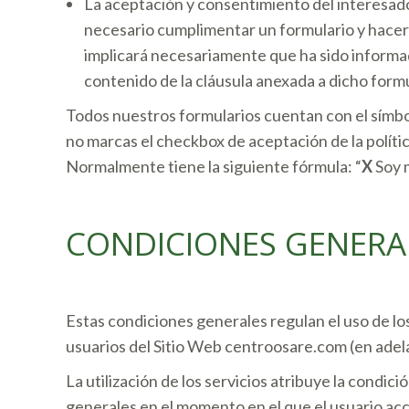
La aceptación y consentimiento del interesado:
necesario cumplimentar un formulario y hacer u
implicará necesariamente que ha sido inform
contenido de la cláusula anexada a dicho formul
Todos nuestros formularios cuentan con el símbolo
no marcas el checkbox de aceptación de la política
Normalmente tiene la siguiente fórmula: “
X
Soy m
CONDICIONES GENERAL
Estas condiciones generales regulan el uso de lo
usuarios del Sitio Web centroosare.com (en adela
La utilización de los servicios atribuye la condic
generales en el momento en el que el usuario acc